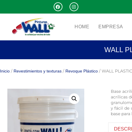
HOME
EMPRESA
WALL P
/
/
/ WALL PLASTI
Inicio
Revestimientos y texturas
Revoque Plástico
Base acríl
acrílicas
granulomet
y fácil de
base para 
DESCR