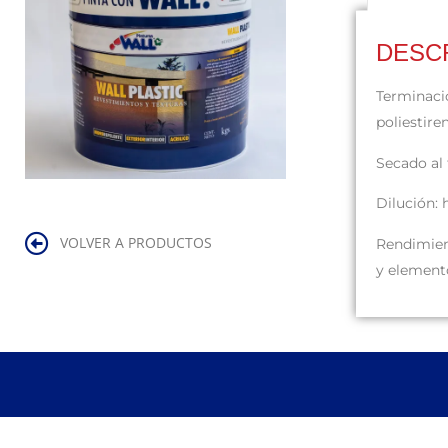
DESC
Terminaci
poliestire
Secado al 
Dilución:
VOLVER A PRODUCTOS
Rendimie
y elemento