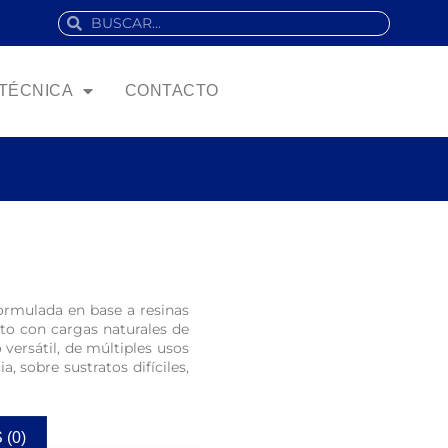
 TÉCNICA
CONTACTO
formulada en base a resinas
to con cargas naturales de
versátil, de múltiples usos
, sobre sustratos difíciles,
(0)