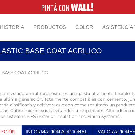
HISTORIA
PRODUCTOS
COLOR
ASISTENCIA
LASTIC BASE COAT ACRILICO
C BASE COAT ACRILICO
ica niveladora multipropósito es una pasta altamente flexible, 
 de última generación, totalmente compatibles con cemento, jun
ría clasificada y aditivos; que dan como resultado un producto 
 usar. Cubre micro fisuras evitando su reaparición, Alta adherencia
los sistemas EIFS (Exterior Insulation and Finish Systems).
IPCIÓN
INFORMACIÓN ADICIONAL
VALORACIONES 