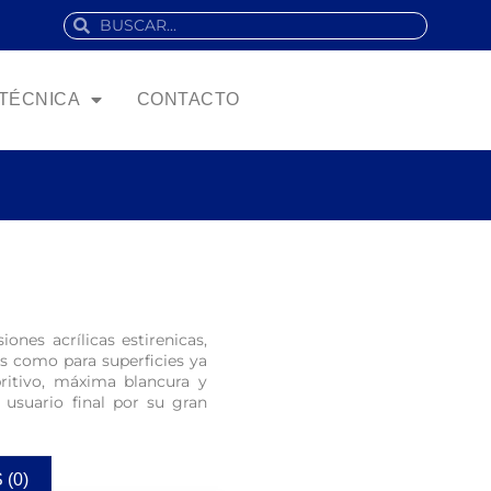
 TÉCNICA
CONTACTO
ones acrílicas estirenicas,
s como para superficies ya
britivo, máxima blancura y
 usuario final por su gran
(0)