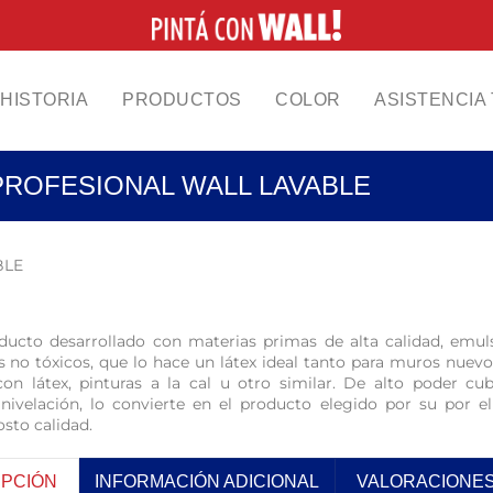
HISTORIA
PRODUCTOS
COLOR
ASISTENCIA
PROFESIONAL WALL LAVABLE
BLE
ucto desarrollado con materias primas de alta calidad, emulsi
 no tóxicos, que lo hace un látex ideal tanto para muros nuevo
con látex, pinturas a la cal u otro similar. De alto poder cu
 nivelación, lo convierte en el producto elegido por su por el
osto calidad.
IPCIÓN
INFORMACIÓN ADICIONAL
VALORACIONES 