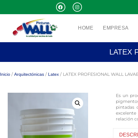
HOME
EMPRESA
LATEX 
/
/
/ LATEX PROFESIONAL WALL LAVA
Inicio
Arquitectónicas
Latex
Es un prod
pigmentos
pintadas 
excelente
relación c
DESCR