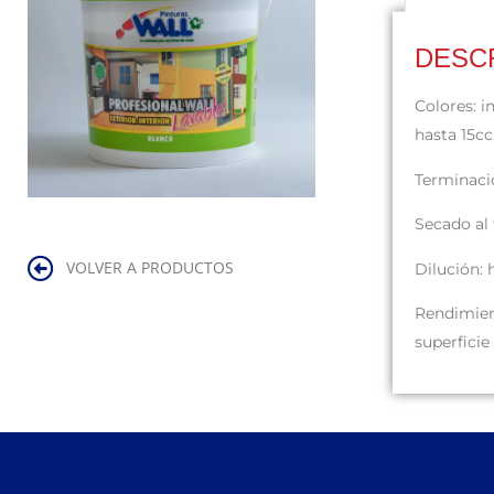
DESC
Colores: i
hasta 15cc.
Terminaci
Secado al 
VOLVER A PRODUCTOS
Dilución:
Rendimien
superficie 